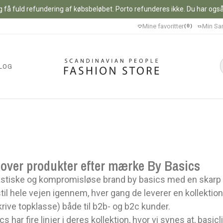
 få fuld refundering af købsbeløbet. Porto refunderes ikke. Du har også m
Mine favoritter
Min Sa
0
LOG
 over produkter efter mærke By Basics
stiske og kompromisløse brand by basics med en skarp linj
til hele vejen igennem, hver gang de leverer en kollektio
rive topklasse) både til b2b- og b2c kunder.
cs har fire linjer i deres kollektion, hvor vi synes at, ba