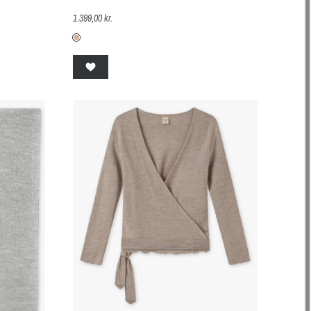
1.399,00 kr.
elange
ght-blue-melange
th-melange
B-16-nude