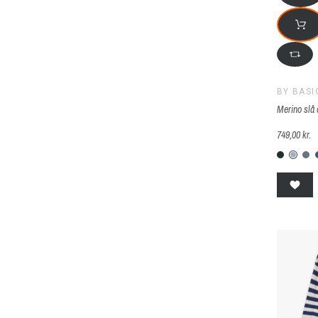
BY BASI
Merino slå 
749,00 kr.
B-74-
B-7
B