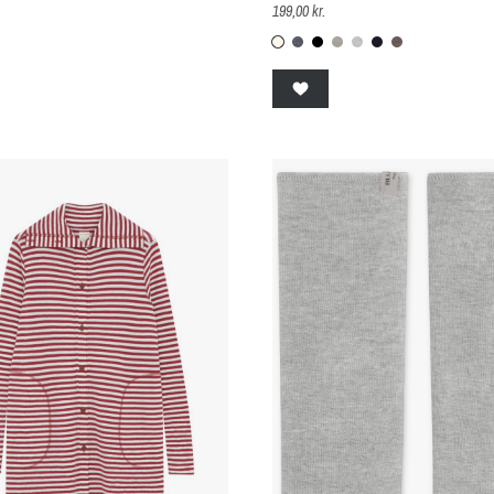
199,00 kr.
B-coton-00-offwhite
B-58-grey-melange
B-878-Black
b-63-elephant-m
B-61-grå
B-104-midni
B-170-ear
Bronze
1-grå
-170-earth-melange