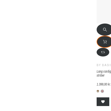
BY BASI
Lang cardig
striber
1.399,00 kr.
B-B-0
B-S