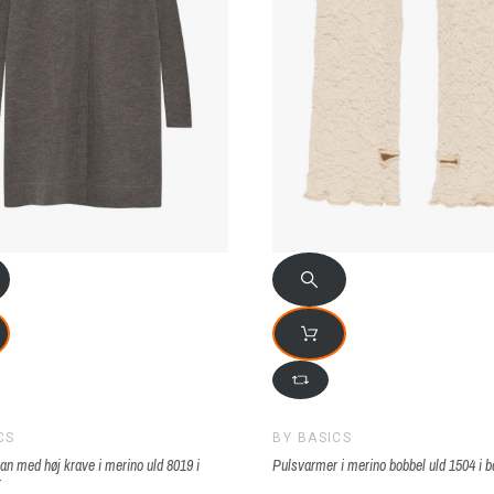
CS
BY BASICS
an med høj krave i merino uld 8019 i
Pulsvarmer i merino bobbel uld 1504 i b
r