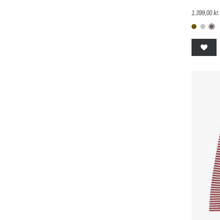
1.399,00 kr.
B-33-
B-6
B