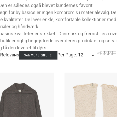
Den er således også blevet kundernes favorit.
gn for by basics er ingen kompromis i materialevalg. De 
ge kvaliteter. De laver enkle, komfortable kollektioner m
erialer og håndværk.
 basics kvaliteter er strikket i Danmark og fremstilles i ove
butik er rigtig begejstrede over deres produkter og servi
 få den leveret til dørs.
: Relevans
Per Page: 12
SAMMENLIGNE
(
0
)