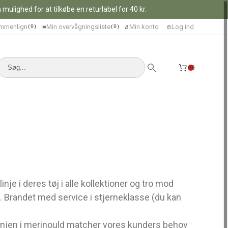
ulighed for at tilkøbe en returlabel for 40 kr.
mmenlign
Min overvågningsliste
Min konto
Log ind
0
0
0
e i deres tøj i alle kollektioner og tro mod
n. Brandet med service i stjerneklasse (du kan
siclinjen i merinould matcher vores kunders behov