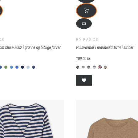
CS
BY BASICS
om bluse 8002 i grønne og blålige farver
Pulsvarmer i merinould 1014 i striber
199,00 kr.
bottle-green
76-zinc
-42-stormy-sea
B-73-denim-blue
B-92-grasshopper melange
B-55-kornblomstblå
B-390-cobalt-blå
B-72-navy-blue
B-817-sky-blue-melange
B-660-indigo-melange
B-B-46-983-striber-blå-
B-0/776-S-raw-white-
B-0/878-S-raw-whit
B-0-72-B-raw-whi
B-S-0-310-raw-
B-S-0-170-r