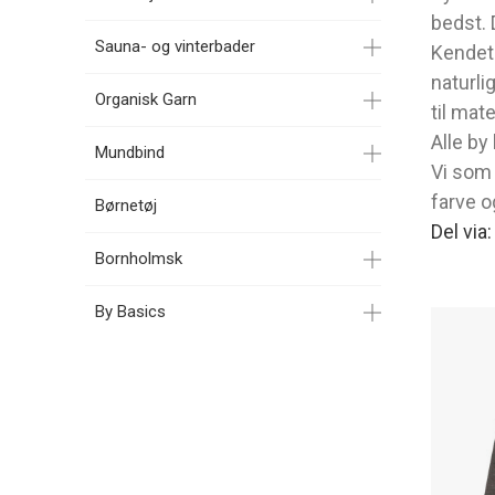
bedst. 
Sauna- og vinterbader
Kendete
naturli
Organisk Garn
til mat
Alle by
Mundbind
Vi som 
farve og
Børnetøj
Del via
Bornholmsk
By Basics