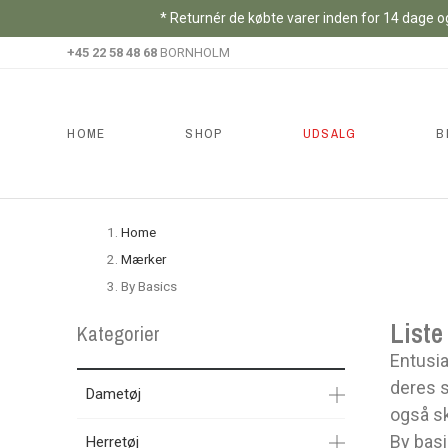
* Returnér de købte varer inden for 14 dage og
+45 22 58 48 68
BORNHOLM
HOME
SHOP
UDSALG
B
Home
Mærker
By Basics
Liste
Kategorier
Entusia
deres s
Dametøj
også sk
By basi
Herretøj