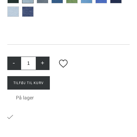
-
+
TILFØJ TIL KURV
På lager