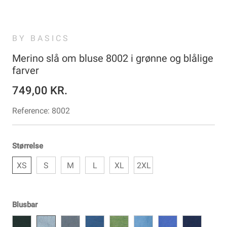
BY BASICS
Merino slå om bluse 8002 i grønne og blålige
farver
749,00 KR.
Reference:
8002
Størrelse
XS
S
M
L
XL
2XL
Blusbar