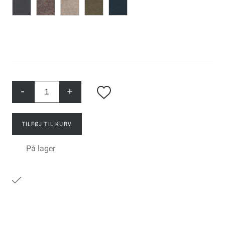
-
+
TILFØJ TIL KURV
På lager