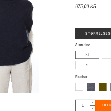
675,00 KR.
STØRRELSES
Størrelse
XS
XL
Blusbar
B-
B-
B-
58-
98-
00-
grey-
Darkol
Offwhite
melange
TILFØ