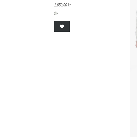
1.659,00 kr.
B-0/776-S-raw-white-zinc