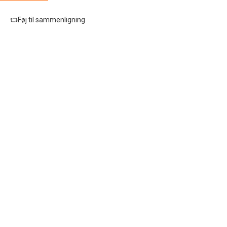
melange
Føj til sammenligning