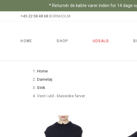
* Returnér de købte varer inden for 14 dage og
+45 22 58 48 68
BORNHOLM
HOME
SHOP
UDSALG
B
Home
Dametøj
Strik
Vest i uld - klassiske farver