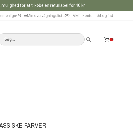
ulighed for at tilkøbe en returlabel for 40 kr.
mmenlign
Min overvågningsliste
Min konto
Log ind
0
0
0
KLASSISKE FARVER