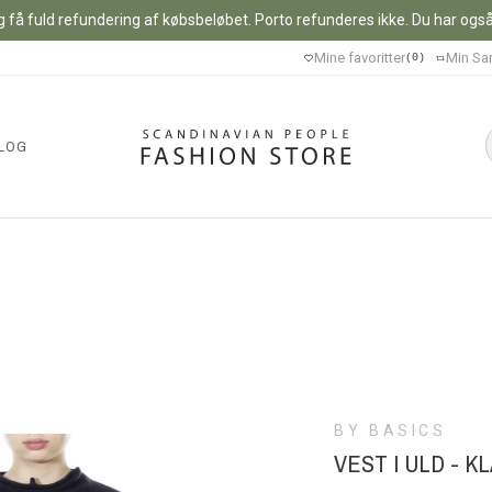
 få fuld refundering af købsbeløbet. Porto refunderes ikke. Du har også m
Mine favoritter
Min Sa
0
LOG
BY BASICS
VEST I ULD - 