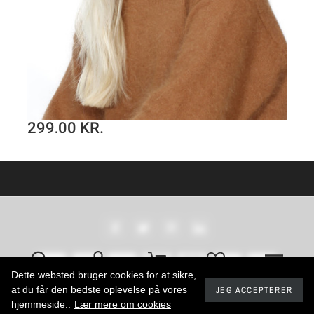
499,00 KR.
299,40 
Klassisk hue i merino uld 1007 i basis farver
Uldtørklæde i tern
SE PRODUKT
Dette websted bruger cookies for at sikre,
at du får den bedste oplevelse på vores
JEG ACCEPTERER
2024 - Developed by promokit.eu
hjemmeside..
Lær mere om cookies