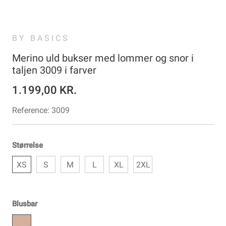
BY BASICS
Merino uld bukser med lommer og snor i
taljen 3009 i farver
1.199,00 KR.
Reference:
3009
Størrelse
XS
S
M
L
XL
2XL
Blusbar