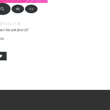
XTILLITA
arn i klar pink farve 107
 kr.
07 pink