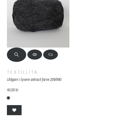
TEXTILLITA
Uldgarn i lysere antracit farve 209/990
40,00 kr.
209/990 lysere antracit