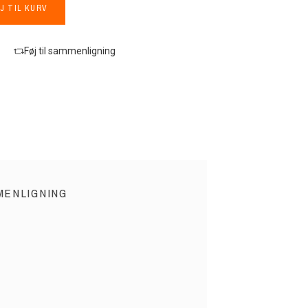
J TIL KURV
Føj til sammenligning
MENLIGNING