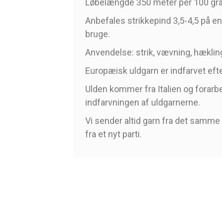
Løbelængde 350 meter per 100 gr
Anbefales strikkepind 3,5-4,5 på en 
bruge.
Anvendelse: strik, vævning, hækling
Europæisk uldgarn er indfarvet efte
Ulden kommer fra Italien og forarbej
indfarvningen af uldgarnerne.
Vi sender altid garn fra det samme p
fra et nyt parti.