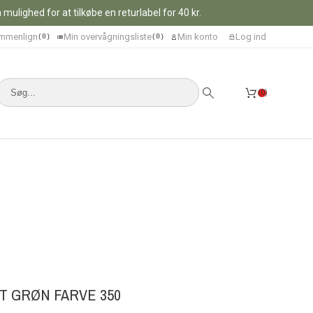
ulighed for at tilkøbe en returlabel for 40 kr.
mmenlign
Min overvågningsliste
Min konto
Log ind
0
0
0
T GRØN FARVE 350