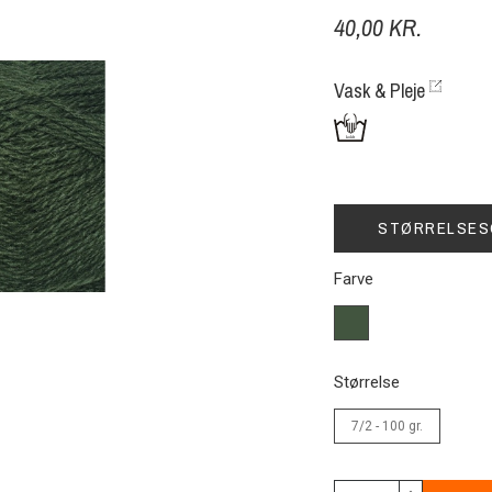
40,00 KR.
Vask & Pleje
STØRRELSES
Farve
350
Klassisk
grøn
Størrelse
7/2 - 100 gr.