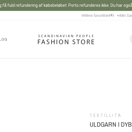
 få fuld refundering af købsbeløbet. Porto refunderes ikke. Du har også m
Mine favoritter
Min Sa
0
LOG
TEXTILLITA
ULDGARN I DYB