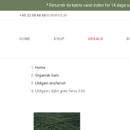
* Returnér de købte varer inden for 14 dage og
+45 22 58 48 68
BORNHOLM
HOME
SHOP
UDSALG
B
Home
Organisk Garn
Uldgarn ensfarvet
Uldgarn i dybt grøn farve 350