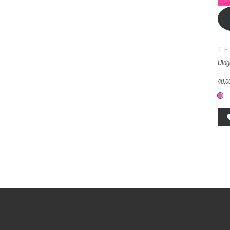
TE
Uldg
40,00
1