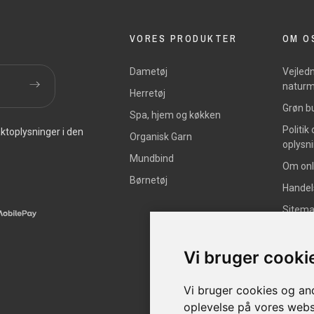
VORES PRODUKTER
OM O
Dametøj
Vejledn
naturm
Herretøj
Grøn bu
Spa, hjem og køkken
Politik
ktoplysninger i den
Organisk Garn
oplysn
Mundbind
Om onl
Børnetøj
Handel
Sitem
Vi bruger cooki
Vi bruger cookies og and
oplevelse på vores websit