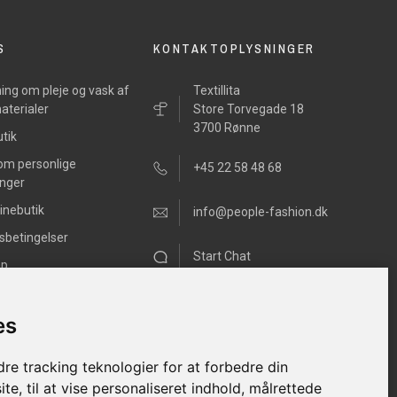
S
KONTAKTOPLYSNINGER
ing om pleje og vask af
Textillita
aterialer
Store Torvegade 18
3700 Rønne
tik
 om personlige
+45 22 58 48 68
inger
inebutik
info@people-fashion.dk
sbetingelser
Start Chat
ap
Mandag - Fredag
11.00h –17.00h
es
Lørdag 10.00h – 13.00h
Søndag Lukket
re tracking teknologier for at forbedre din
e, til at vise personaliseret indhold, målrettede