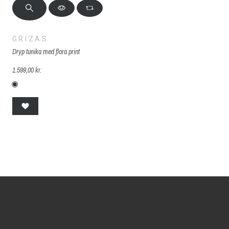
GRIZAS
Dryp tunika med flora print
1.599,00 kr.
G-224-antracit-flora