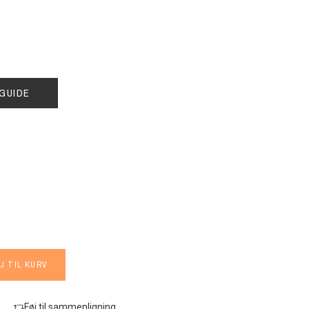
GUIDE
J TIL KURV
Føj til sammenligning