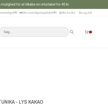
ulighed for at tilkøbe en returlabel for 40 kr.
mmenlign
Min overvågningsliste
Min konto
Log ind
0
0
0
UNIKA - LYS KAKAO