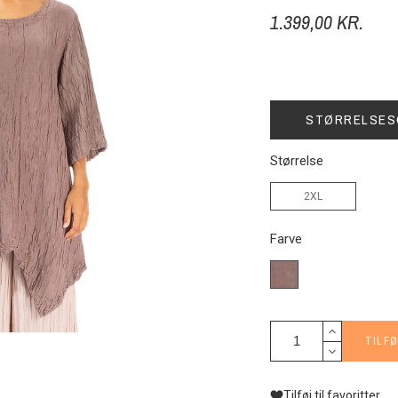
1.399,00 KR.
STØRRELSES
Størrelse
2XL
Farve
G-
822-
brun
TILFØ
Tilføj til favoritter