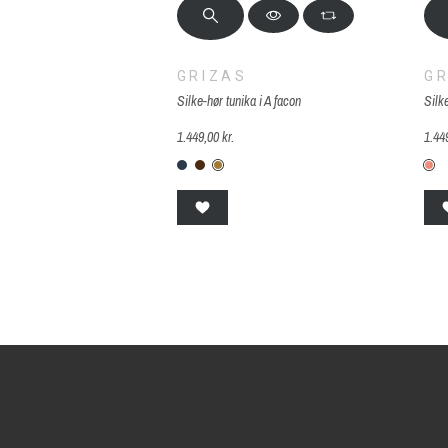
GRIZAS
GR
Silke-hør tunika i A facon
Silke
1.449,00 kr.
1.44
G-260-Denimblu
G-245-peber brown
G-246-Lime
G