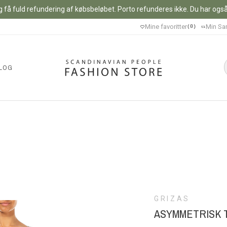
 få fuld refundering af købsbeløbet. Porto refunderes ikke. Du har også m
Mine favoritter
Min Sa
0
LOG
GRIZAS
ASYMMETRISK T