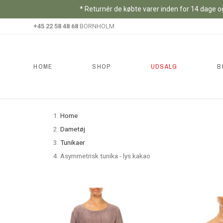
* Returnér de købte varer inden for 14 dage og
+45 22 58 48 68
BORNHOLM
HOME
SHOP
UDSALG
B
Home
Dametøj
Tunikaer
Asymmetrisk tunika - lys kakao