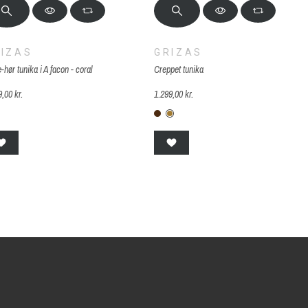
IZAS
GRIZAS
-hør tunika i A facon - coral
Creppet tunika
9,00 kr.
1.299,00 kr.
-885-koral
G-245-peber brown
G-246-Lime