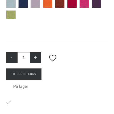
-
+
TILFØJ TIL KURV
På lager