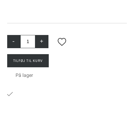
-
+
TILFØJ TIL KURV
På lager