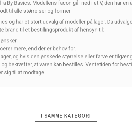
a By Basics. Modellens facon går ned i et V, den har en 
t til alle størrelser og former.
cs og har et stort udvalg af modeller på lager. Da udvalg
te brand til et bestillingsprodukt af hensyn til:
 ønsker.
cerer mere, end der er behov for.
lager, og hvis den ønskede størrelse eller farve er tilgæn
og bekræfter, at varen kan bestilles. Ventetiden for besti
r sig til at modtage.
I SAMME KATEGORI