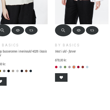
 BASICS
BY BASICS
y busseronne i merinould 4026 i basis
Vest i uld - farver
er
679,00 kr.
00 kr.
B-39-chili-red
B-776-zinc
B-92-grasshopper me
B-89-lavendel
B-385-soft-orang
B-495-raspberr
B-166-terrac
B-52-blue-
-coton-00-offwhite
B-33-Bronze
B-409-steel-grey-melange
B-878-Black
b-63-elephant-melange
B-61-grå
B-104-midnight-blue-melange
B-181-camel-melange
B-71-blue-mood