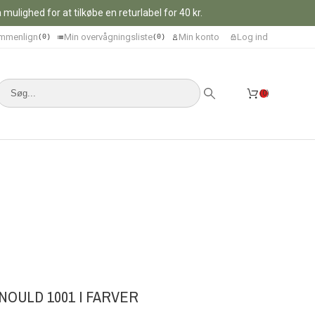
ulighed for at tilkøbe en returlabel for 40 kr.
mmenlign
Min overvågningsliste
Min konto
Log ind
0
0
0
NOULD 1001 I FARVER