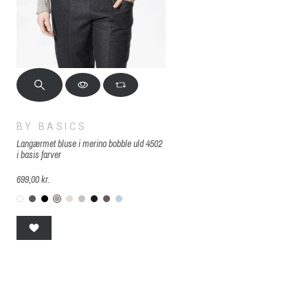
BY BASICS
Langærmet bluse i merino bobble uld 4502
i basis farver
699,00 kr.
lange
e
y
otta-melange
mist
B-00-Offwhite
B-58-grey-melange
B-878-Black
b-63-elephant-melange
B-08-milk
B-61-grå
B-104-midnight-blue-melange
B-170-earth-melange
B-52-blue-mist