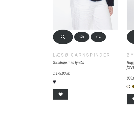
LÆSØ GARNSPINDERI
BY
Striktrøje med lynlås
Bagg
farv
1.179,00 kr.
899,
Læsø-mindtnat-blå
B