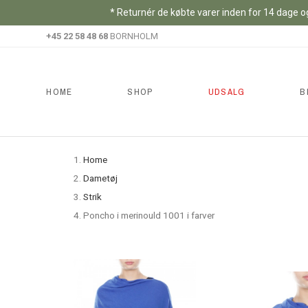
* Returnér de købte varer inden for 14 dage og
+45 22 58 48 68
BORNHOLM
HOME
SHOP
UDSALG
B
Home
Dametøj
Strik
Poncho i merinould 1001 i farver