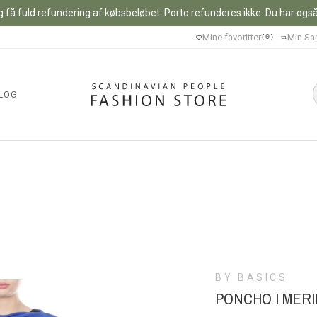
 få fuld refundering af købsbeløbet. Porto refunderes ikke. Du har også m
Mine favoritter
Min Sa
0
LOG
BY BASICS
PONCHO I MERI