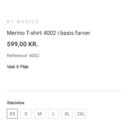
BY BASICS
Merino T-shirt 4002 i basis farver
599,00 KR.
Reference:
4002
Vask & Pleje
Størrelse
XS
S
M
L
XL
2XL