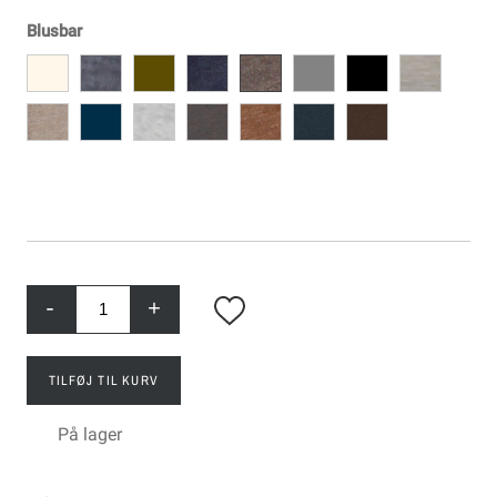
Blusbar
-
+
TILFØJ TIL KURV
På lager