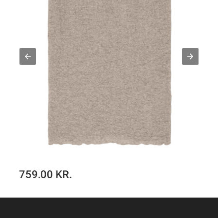
759,00 KR.
Klassisk nederdel i bobbel-uld 5501 i basis farver
SE PRODUKT