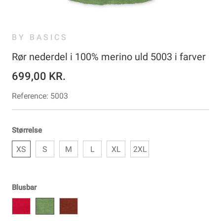
BY BASICS
Rør nederdel i 100% merino uld 5003 i farver
699,00 KR.
Reference:
5003
Størrelse
XS
S
M
L
XL
2XL
Blusbar