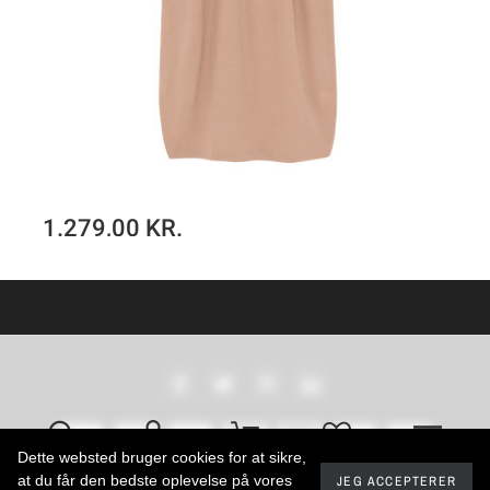
1.279,00 KR.
Merino uld kjole i mandel-facon 7045 i farver
SE PRODUKT
Dette websted bruger cookies for at sikre,
at du får den bedste oplevelse på vores
JEG ACCEPTERER
2024 - Developed by promokit.eu