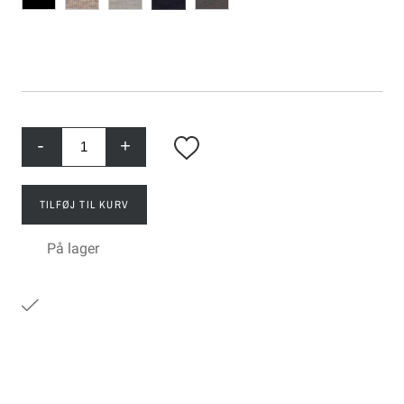
-
+
TILFØJ TIL KURV
På lager