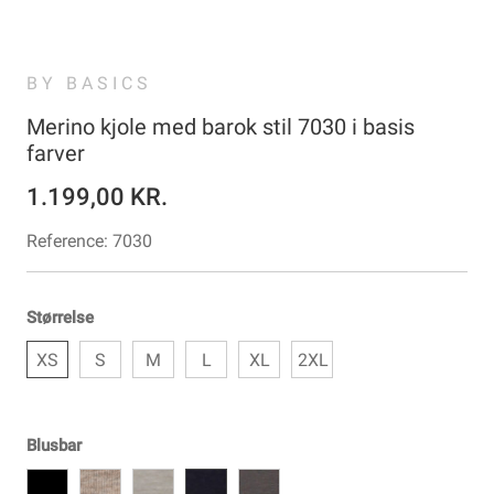
BY BASICS
Merino kjole med barok stil 7030 i basis
farver
1.199,00 KR.
Reference:
7030
Størrelse
XS
S
M
L
XL
2XL
Blusbar