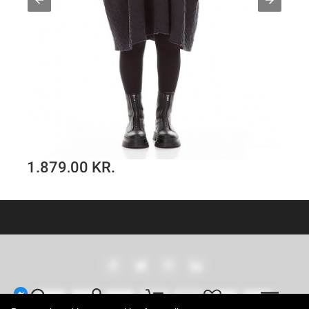
1.879,00 KR.
Ballon kjole i struktur trikotagestof
TILFØJ TIL KURV