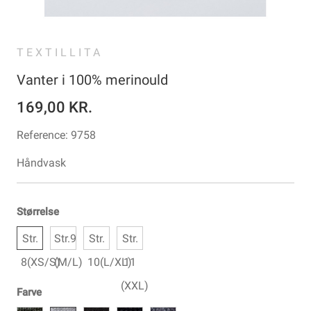
TEXTILLITA
Vanter i 100% merinould
169,00 KR.
Reference:
9758
Håndvask
Størrelse
Str.
Str.9
Str.
Str.
8(XS/S)
(M/L)
10(L/XL)
11
(XXL)
Farve