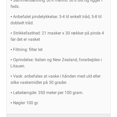
⦁ Sammensætning 50% merino 50% uld og ligger i
feds.
⦁ Anbefalet pindetykkelse: 3-4 til enkelt tråd, 5-8 til
dobbelt tråd.
⦁ Strikkefasthed: 21 masker x 30 rækker på pinde 4
før det er vasket
⦁ Filtning: filter let
⦁ Oprindelse: Italien og New Zealand, forarbejdes i
Litauen.
⦁ Vask: anbefales at vaske i hånden med uld eller
silke vaskemidler på 30 grader.
⦁ Løbelængde: 350 meter per 100 gram.
⦁ Nøgler 100 gr.