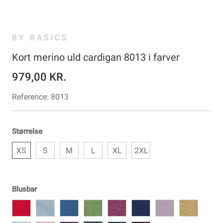
BY BASICS
Kort merino uld cardigan 8013 i farver
979,00 KR.
Reference:
8013
Størrelse
XS
S
M
L
XL
2XL
Blusbar