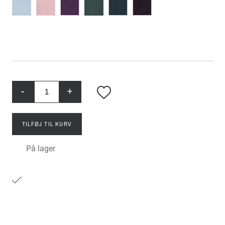
-
+
TILFØJ TIL KURV
På lager