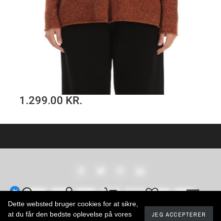
1.259,00 KR.
Hør cardigan med blazer detaljer
SE PRODUKT
Dette websted bruger cookies for at sikre,
at du får den bedste oplevelse på vores
JEG ACCEPTERER
2024 - Developed by promokit.eu