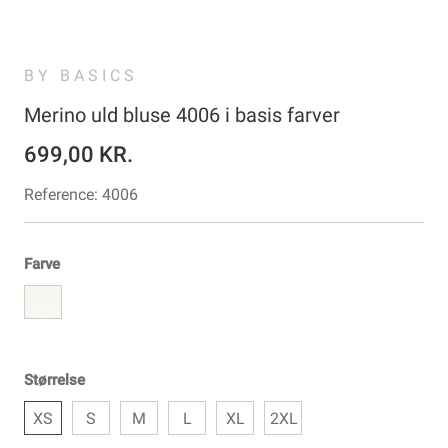
BY BASICS
Merino uld bluse 4006 i basis farver
699,00 KR.
Reference:
4006
Farve
Størrelse
XS
S
M
L
XL
2XL