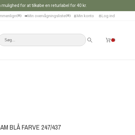
ulighed for at tilkøbe en returlabel for 40 kr.
mmenlign
Min overvågningsliste
Min konto
Log ind
0
0
0
AM BLÅ FARVE 247/437