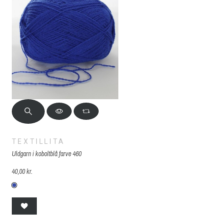
TEXTILLITA
Uldgarn i koboltblå farve 460
40,00 kr.
460 Koboltblå