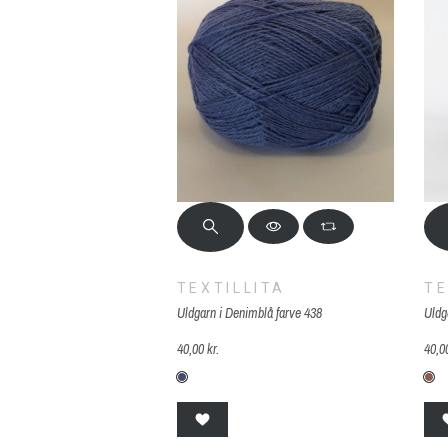
TEXTILLITA
TE
Uldgarn i Denimblå farve 438
Uldg
40,00 kr.
40,00
438 Denimblå
2