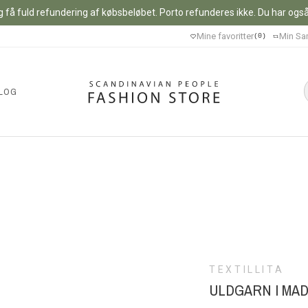
 få fuld refundering af købsbeløbet. Porto refunderes ikke. Du har også m
Mine favoritter
Min Sa
0
LOG
TEXTILLITA
ULDGARN I MAD