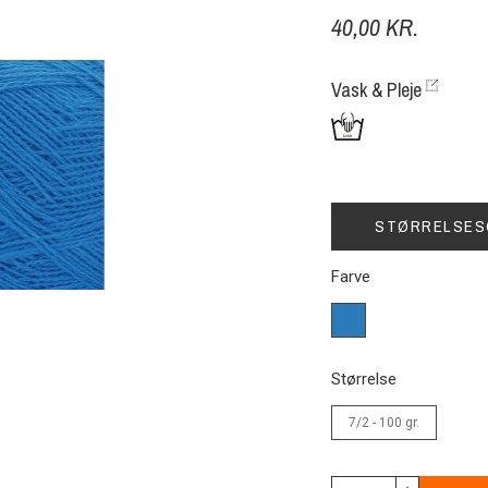
40,00 KR.
Vask & Pleje
STØRRELSES
Farve
247
Madam
blå
Størrelse
7/2 - 100 gr.