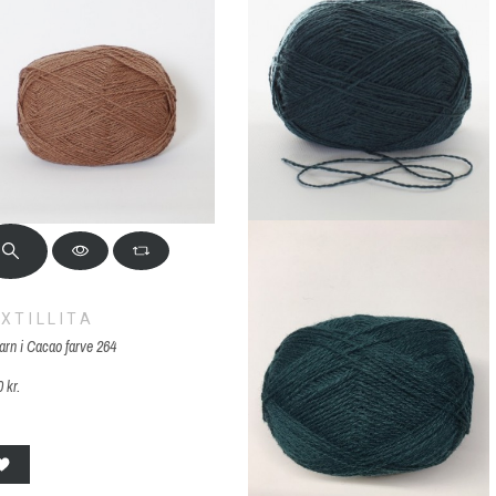
XTILLITA
arn i Cacao farve 264
 kr.
64 Cacao