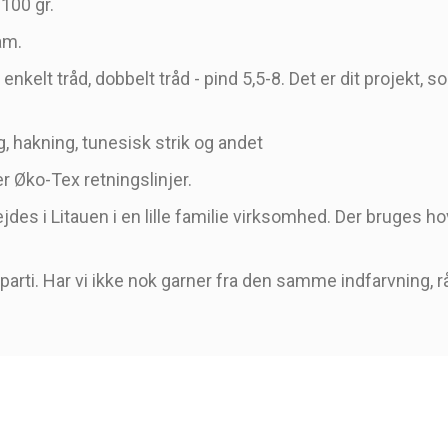
100 gr.
am.
enkelt tråd, dobbelt tråd - pind 5,5-8. Det er dit projekt,
, hakning, tunesisk strik og andet
r Øko-Tex retningslinjer.
des i Litauen i en lille familie virksomhed. Der bruges hov
arti. Har vi ikke nok garner fra den samme indfarvning, råd