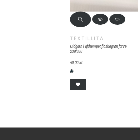
TEXTILLITA
Uldgarn i afdæmpet flaskegrøn farve
239/380
40,00 kr.
239/380 Afd.petrol