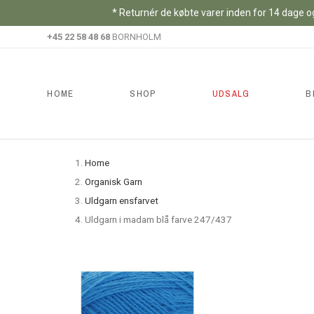
* Returnér de købte varer inden for 14 dage og
+45 22 58 48 68
BORNHOLM
HOME
SHOP
UDSALG
B
Home
Organisk Garn
Uldgarn ensfarvet
Uldgarn i madam blå farve 247/437