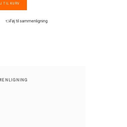
J TIL KURV
Føj til sammenligning
MENLIGNING