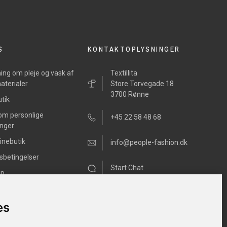
S
KONTAKTOPLYSNINGER
ing om pleje og vask af
Textillita
aterialer
Store Torvegade 18
3700 Rønne
tik
 om personlige
+45 22 58 48 68
inger
inebutik
info@people-fashion.dk
sbetingelser
Start Chat
ap
Mandag - Fredag
11.00h –17.00h
es
Lørdag 10.00h – 13.00h
Søndag Lukket