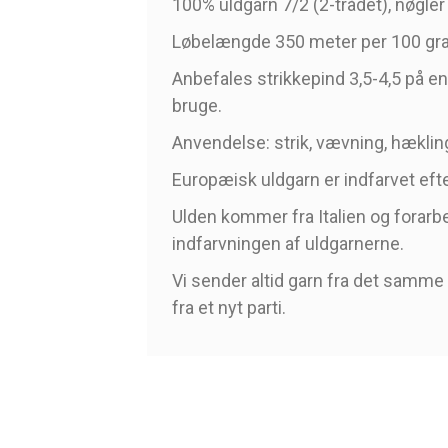
100% uldgarn 7/2 (2-trådet), nøgler 
Løbelængde 350 meter per 100 gr
Anbefales strikkepind 3,5-4,5 på en 
bruge.
Anvendelse: strik, vævning, hækling
Europæisk uldgarn er indfarvet efte
Ulden kommer fra Italien og forarbej
indfarvningen af uldgarnerne.
Vi sender altid garn fra det samme p
fra et nyt parti.