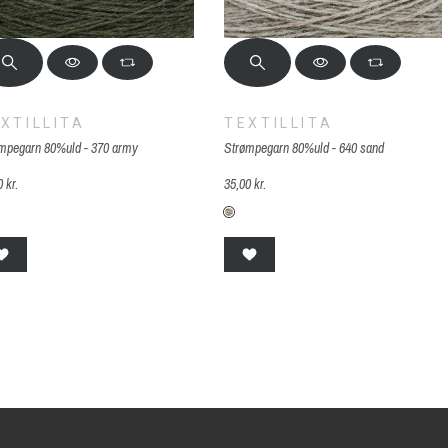
XTILLITA
TEXTILLITA
mpegarn 80%uld - 370 army
Strømpegarn 80%uld - 640 sand
 kr.
35,00 kr.
-F370-army
S-F640-sand