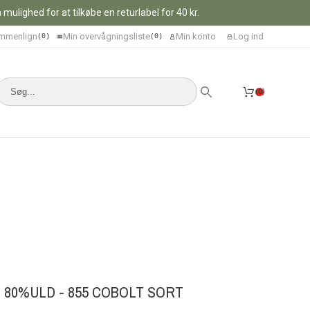
ulighed for at tilkøbe en returlabel for 40 kr.
mmenlign
Min overvågningsliste
Min konto
Log ind
0
0
0
80%ULD - 855 COBOLT SORT