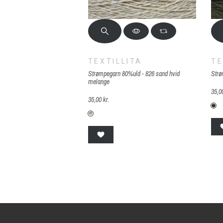
TEXTILLITA
TE
Strømpegarn 80%uld - 826 sand hvid
Strø
melange
35,00
35,00 kr.
S
S-F826-sand-hvid-melange