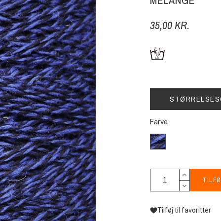
MELANGE
35,00 KR.
STØRRELSES
Farve
S-
F855-
cobolt-
sort-
TILFØ
melange
Tilføj til favoritter