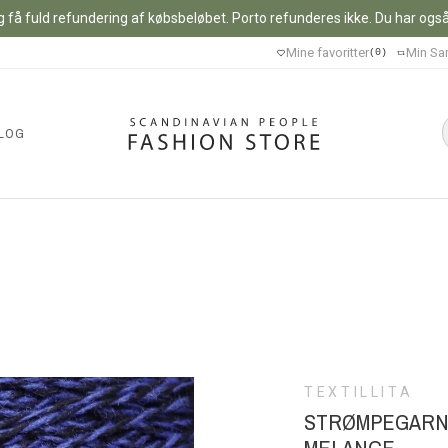
 få fuld refundering af købsbeløbet. Porto refunderes ikke. Du har også m
Mine favoritter
Min Sa
0
LOG
TEXTILLITA
STRØMPEGARN 