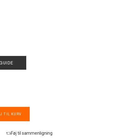
GUIDE
J TIL KURV
Føj til sammenligning