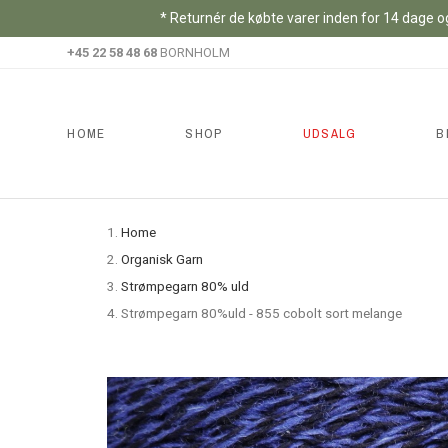
* Returnér de købte varer inden for 14 dage og
+45 22 58 48 68
BORNHOLM
HOME
SHOP
UDSALG
B
Home
Organisk Garn
Strømpegarn 80% uld
Strømpegarn 80%uld - 855 cobolt sort melange