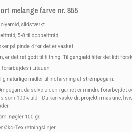
ort melange farve nr. 855
lyamid, slidstærkt.
lttråd, 5-8 til dobbelttråd.
ker på pinde 4 før det er vasket
er det ret godt til filtning. Til gengæld filter det lidt forsk
 forarbejdes i Litauen.
g naturlige midler til indfarvning af strømpegarn.
mpegarn, da selve ulden i garnet er mindre forarbejdet og 
les som 100% uld. Du kan vaske dit projekt i maskine, hvi
ader.
m. nøgler 100 gr.
r Øko-Tex retningslinjer.