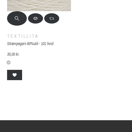
TEXTILLITA
Strømpegarn 80%uld - 101 hvid
35,00 kr.
S-F101-hvid