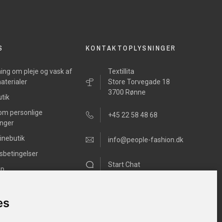
S
KONTAKTOPLYSNINGER
ing om pleje og vask af
Textillita
aterialer
Store Torvegade 18
3700 Rønne
tik
 om personlige
+45 22 58 48 68
inger
inebutik
info@people-fashion.dk
sbetingelser
Start Chat
ap
Mandag - Fredag
11.00h –17.00h
es
Lørdag 10.00h – 13.00h
Søndag Lukket