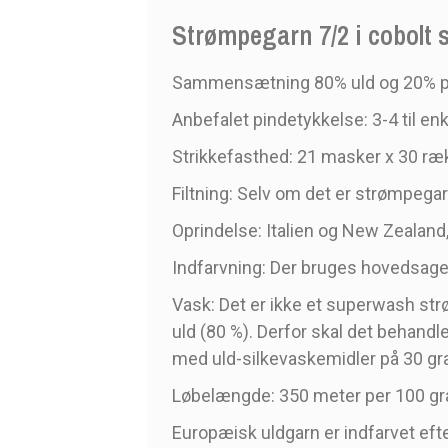
Strømpegarn 7/2 i cobolt s
Sammensætning 80% uld og 20% po
Anbefalet pindetykkelse: 3-4 til enke
Strikkefasthed: 21 masker x 30 ræk
Filtning: Selv om det er strømpegarn, 
Oprindelse: Italien og New Zealand,
Indfarvning: Der bruges hovedsageli
Vask: Det er ikke et superwash strø
uld (80 %). Derfor skal det behand
med uld-silkevaskemidler på 30 gr
Løbelængde: 350 meter per 100 gra
Europæisk uldgarn er indfarvet efte