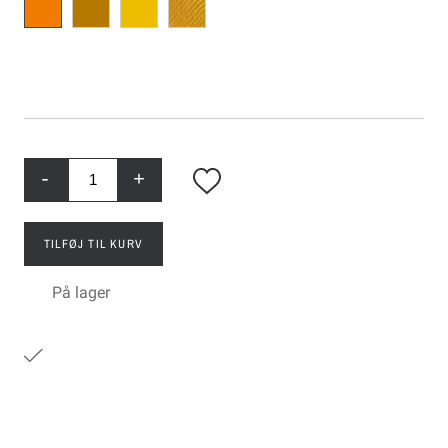
-
+
TILFØJ TIL KURV
På lager