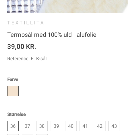
TEXTILLITA
Termosål med 100% uld - alufolie
39,00 KR.
Reference:
FLK-sål
Farve
Størrelse
36
37
38
39
40
41
42
43