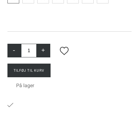
-
+
TILFØJ TIL KURV
På lager