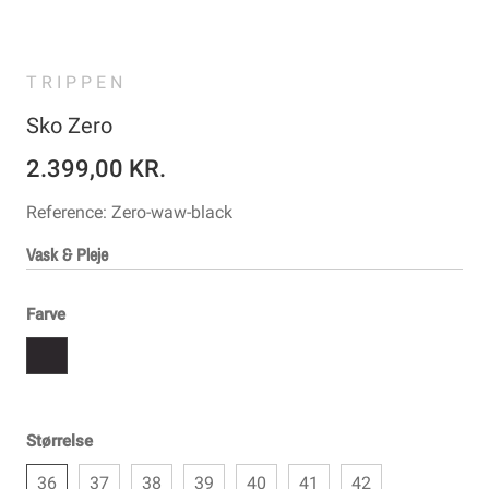
TRIPPEN
Sko Zero
2.399,00 KR.
Reference:
Zero-waw-black
Vask & Pleje
Farve
Størrelse
36
37
38
39
40
41
42