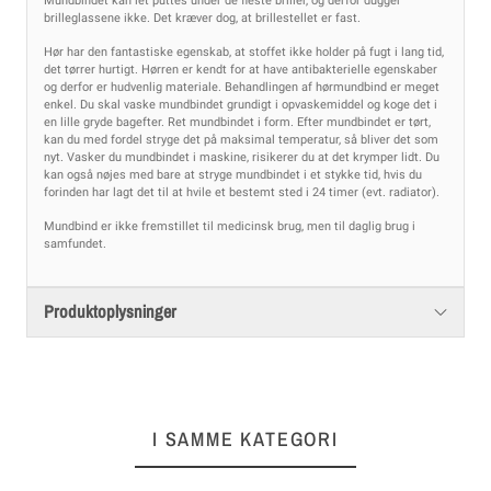
Mundbindet kan let puttes under de fleste briller, og derfor dugger
brilleglassene ikke. Det kræver dog, at brillestellet er fast.
Hør har den fantastiske egenskab, at stoffet ikke holder på fugt i lang tid,
det tørrer hurtigt. Hørren er kendt for at have antibakterielle egenskaber
og derfor er hudvenlig materiale. Behandlingen af hørmundbind er meget
enkel. Du skal vaske mundbindet grundigt i opvaskemiddel og koge det i
en lille gryde bagefter. Ret mundbindet i form. Efter mundbindet er tørt,
kan du med fordel stryge det på maksimal temperatur, så bliver det som
nyt. Vasker du mundbindet i maskine, risikerer du at det krymper lidt. Du
kan også nøjes med bare at stryge mundbindet i et stykke tid, hvis du
forinden har lagt det til at hvile et bestemt sted i 24 timer (evt. radiator).
Mundbind er ikke fremstillet til medicinsk brug, men til daglig brug i
samfundet.
Produktoplysninger
I SAMME KATEGORI