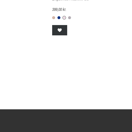
399,00 kr.
K2333-sand
K2551-cobolt
K3761-sart rosa
K303-lysegrå