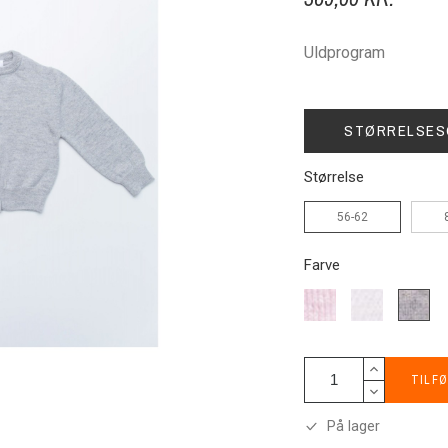
Uldprogram
STØRRELSES
Størrelse
56-62
Farve
K3761-
K4211-
K303-
sart
mælk
lysegr
rosa
TILFØ
På lager