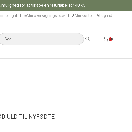
ulighed for at tilkøbe en returlabel for 40 kr.
mmenlign
Min overvågningsliste
Min konto
Log ind
0
0
0
ØD ULD TIL NYFØDTE