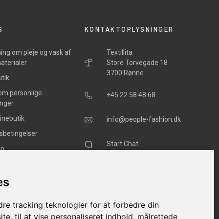
S
KONTAKTOPLYSNINGER
ing om pleje og vask af
Textillita
aterialer
Store Torvegade 18
3700 Rønne
tik
 om personlige
+45 22 58 48 68
inger
inebutik
info@people-fashion.dk
sbetingelser
Start Chat
ap
Mandag - Fredag
11.00h –17.00h
es
Lørdag 10.00h – 13.00h
Søndag Lukket
re tracking teknologier for at forbedre din
e, til at vise personaliseret indhold, målrettede