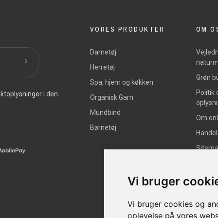
VORES PRODUKTER
OM O
Dametøj
Vejledn
naturm
Herretøj
Grøn bu
Spa, hjem og køkken
Politik
ktoplysninger i den
Organisk Garn
oplysn
Mundbind
Om onl
Børnetøj
Handel
Sitem
Vi bruger cooki
Vi bruger cookies og and
oplevelse på vores websit