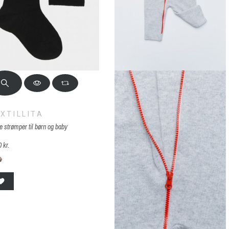
XTILLITA
e strømper til børn og baby
 kr.
-sort
F-beige med får