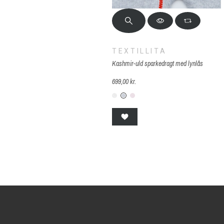
TEXTILLITA
Kashmir-uld sparkedragt med lynlås
699,00 kr.
K-B01-hvid
K-B303-grå
K-B3141-pink