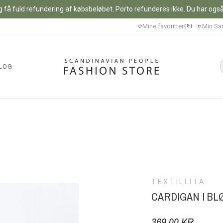
 få fuld refundering af købsbeløbet. Porto refunderes ikke. Du har også m
Mine favoritter
Min Sa
0
LOG
TEXTILLITA
CARDIGAN I BL
369,00 KR.