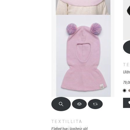
TE
Uldn
79,00
F
TEXTILLITA
Elefant hue i kashmir uld