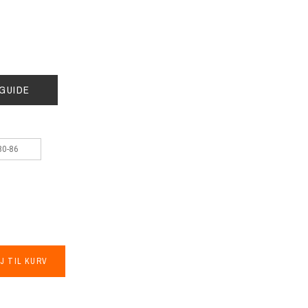
GUIDE
80-86
å
J TIL KURV