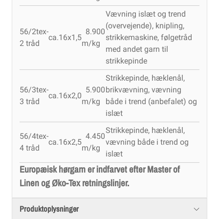
Vævning islæt og trend
(overvejende), knipling,
56/2tex-
8.900
ca.16x1,5
strikkemaskine, følgetråd
2 tråd
m/kg
med andet garn til
strikkepinde
Strikkepinde, hæklenål,
56/3tex-
5.900
brikvævning, vævning
ca.16x2,0
3 tråd
m/kg
både i trend (anbefalet) og
islæt
Strikkepinde, hæklenål,
56/4tex-
4.450
ca.16x2,5
vævning både i trend og
4 tråd
m/kg
islæt
Europæisk hørgarn er indfarvet efter Master of
Linen og Øko-Tex retningslinjer.
Produktoplysninger