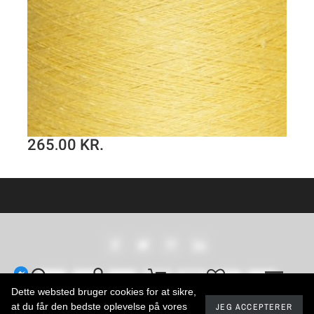
265,00 KR.
Hørgarn 6(3) lysegul farve
H
SE PRODUKT
Dette websted bruger cookies for at sikre,
at du får den bedste oplevelse på vores
JEG ACCEPTERER
2024 - Developed by promokit.eu