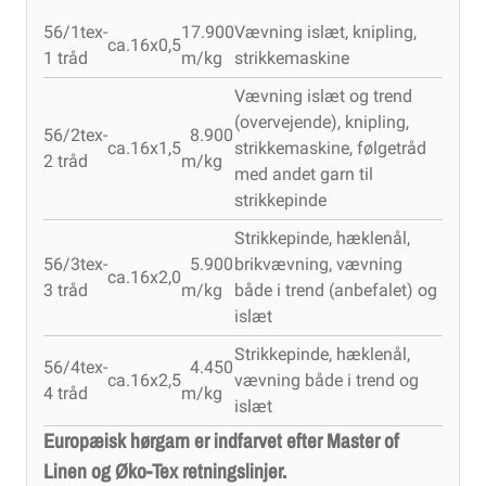
56/1tex-
17.900
Vævning islæt, knipling,
ca.16x0,5
1 tråd
m/kg
strikkemaskine
Vævning islæt og trend
(overvejende), knipling,
56/2tex-
8.900
ca.16x1,5
strikkemaskine, følgetråd
2 tråd
m/kg
med andet garn til
strikkepinde
Strikkepinde, hæklenål,
56/3tex-
5.900
brikvævning, vævning
ca.16x2,0
3 tråd
m/kg
både i trend (anbefalet) og
islæt
Strikkepinde, hæklenål,
56/4tex-
4.450
ca.16x2,5
vævning både i trend og
4 tråd
m/kg
islæt
Europæisk hørgarn er indfarvet efter Master of
Linen og Øko-Tex retningslinjer.