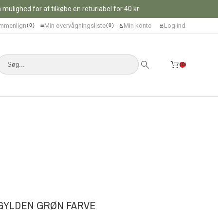
ulighed for at tilkøbe en returlabel for 40 kr.
mmenlign
Min overvågningsliste
Min konto
Log ind
0
0
0
 GYLDEN GRØN FARVE