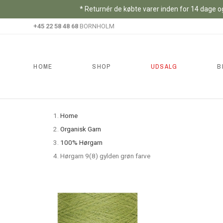
* Returnér de købte varer inden for 14 dage og
+45 22 58 48 68
BORNHOLM
HOME
SHOP
UDSALG
B
Home
Organisk Garn
100% Hørgarn
Hørgarn 9(8) gylden grøn farve