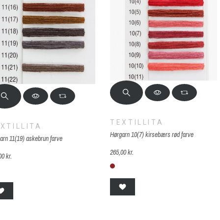
TEXTILLITA
XTILLITA
Hørgarn 10(7) kirsebærs rød farve
arn 11(19) askebrun farve
265,00 kr.
00 kr.
10(7) kirsebær rød
1(19) askebrun