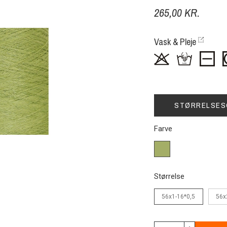
265,00 KR.
Vask & Pleje
STØRRELSES
Farve
9(8)
-
gylden
Størrelse
grøn
56x1-16*0,5
56x