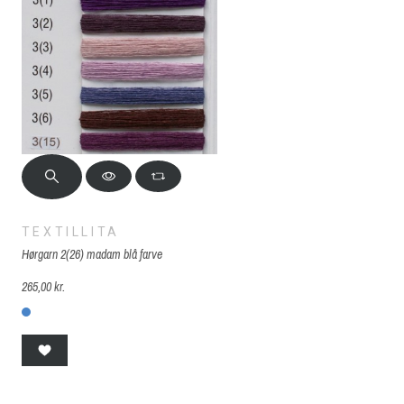
TEXTILLITA
Hørgarn 2(26) madam blå farve
265,00 kr.
2(26) køkkenblå