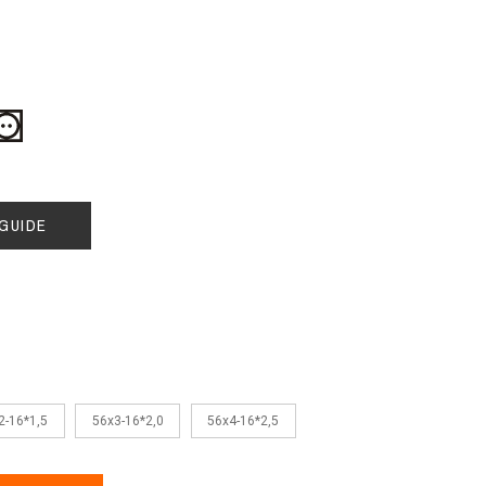
GUIDE
2-16*1,5
56x3-16*2,0
56x4-16*2,5