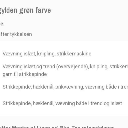
gylden grøn farve
ve.
fter tykkelsen
Vævning islæt, knipling, strikkemaskine
Vævning islæt og trend (overvejende), knipling, strikk
garn til strikkepinde
Strikkepinde, hæklenål, brikvævning, vævning både i tre
Strikkepinde, hæklenål, vævning både i trend og islæt
efter Master of Linen og Øko-Tex retningslinjer.