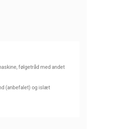
emaskine, følgetråd med andet
nd (anbefalet) og islæt