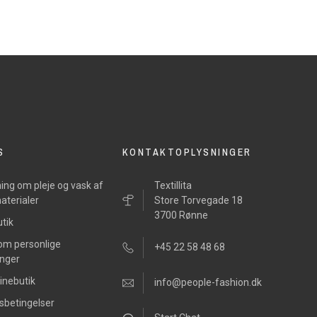
S
KONTAKTOPLYSNINGER
ing om pleje og vask af
Textillita
aterialer
Store Torvegade 18
3700 Rønne
tik
 om personlige
+45 22 58 48 68
inger
inebutik
info@people-fashion.dk
sbetingelser