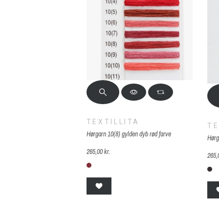
TEXTILLITA
TE
Hørgarn 10(8) gylden dyb rød farve
Hørg
265,00 kr.
265,
10(8) gylden dyb rød
1