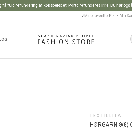
 få fuld refundering af købsbeløbet. Porto refunderes ikke. Du har også m
Mine favoritter
Min Sa
0
LOG
TEXTILLITA
HØRGARN 9(8)