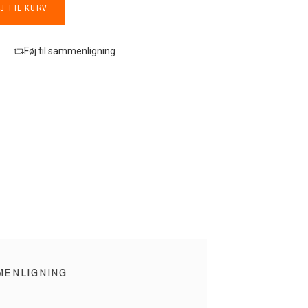
J TIL KURV
Føj til sammenligning
MENLIGNING