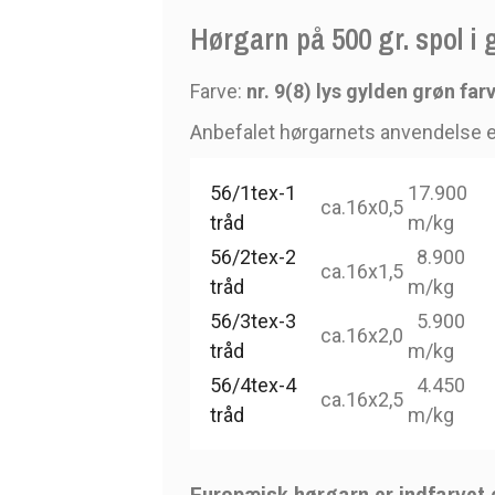
Hørgarn på 500 gr. spol i 
Farve:
nr. 9(8) lys gylden grøn far
Anbefalet hørgarnets anvendelse e
56/1tex-1
17.900
ca.16x0,5
tråd
m/kg
56/2tex-2
8.900
ca.16x1,5
tråd
m/kg
56/3tex-3
5.900
ca.16x2,0
tråd
m/kg
56/4tex-4
4.450
ca.16x2,5
tråd
m/kg
Europæisk hørgarn er indfarvet 