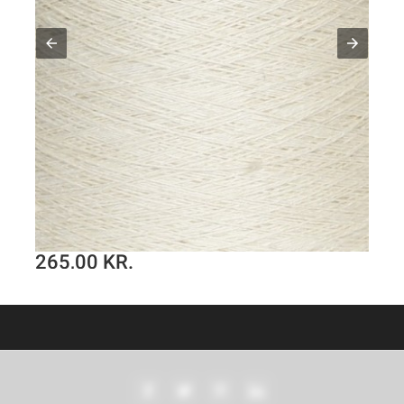
265,00 KR.
Hørgarn 6(9) grønlig råhvid farve
SE PRODUKT