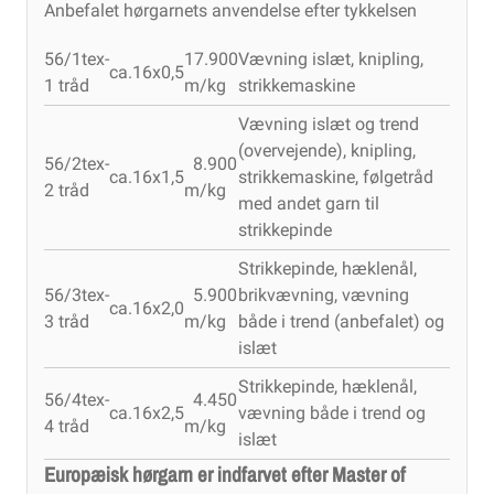
Anbefalet hørgarnets anvendelse efter tykkelsen
56/1tex-
17.900
Vævning islæt, knipling,
ca.16x0,5
1 tråd
m/kg
strikkemaskine
Vævning islæt og trend
(overvejende), knipling,
56/2tex-
8.900
ca.16x1,5
strikkemaskine, følgetråd
2 tråd
m/kg
med andet garn til
strikkepinde
Strikkepinde, hæklenål,
56/3tex-
5.900
brikvævning, vævning
ca.16x2,0
3 tråd
m/kg
både i trend (anbefalet) og
islæt
Strikkepinde, hæklenål,
56/4tex-
4.450
ca.16x2,5
vævning både i trend og
4 tråd
m/kg
islæt
Europæisk hørgarn er indfarvet efter Master of