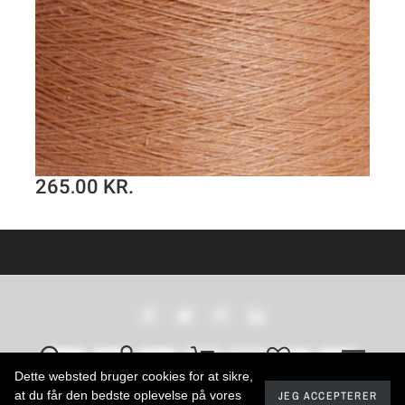
265,00 KR.
Hørgarn 11(23) klassisk laksefarve
H
SE PRODUKT
Dette websted bruger cookies for at sikre,
at du får den bedste oplevelse på vores
JEG ACCEPTERER
2024 - Developed by promokit.eu