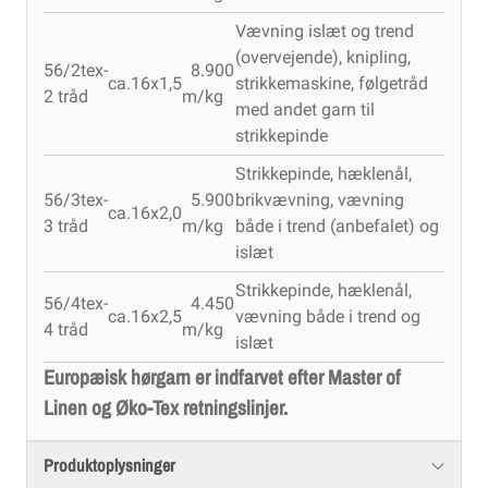
Vævning islæt og trend
(overvejende), knipling,
56/2tex-
8.900
ca.16x1,5
strikkemaskine, følgetråd
2 tråd
m/kg
med andet garn til
strikkepinde
Strikkepinde, hæklenål,
56/3tex-
5.900
brikvævning, vævning
ca.16x2,0
3 tråd
m/kg
både i trend (anbefalet) og
islæt
Strikkepinde, hæklenål,
56/4tex-
4.450
ca.16x2,5
vævning både i trend og
4 tråd
m/kg
islæt
Europæisk hørgarn er indfarvet efter Master of
Linen og Øko-Tex retningslinjer.
Produktoplysninger