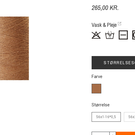
265,00 KR.
Vask & Pleje
STØRRELSES
Farve
11(29)
rødlig
brun
Størrelse
56x1-16*0,5
56x