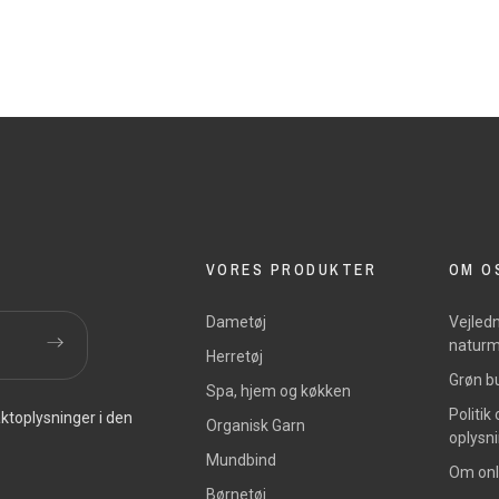
VORES PRODUKTER
OM O
Dametøj
Vejledn
naturm
Herretøj
Grøn bu
Spa, hjem og køkken
Politik
ktoplysninger i den
Organisk Garn
oplysn
Mundbind
Om onl
Børnetøj