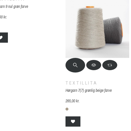
arn 9 nul grøn farve
00 kr.
 nulgrøn
TEXTILLITA
Hørgarn 7(7) grønlig beige farve
265,00 kr.
7(7) grønlig beige