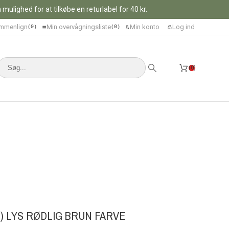
ulighed for at tilkøbe en returlabel for 40 kr.
mmenlign
Min overvågningsliste
Min konto
Log ind
0
0
0
) LYS RØDLIG BRUN FARVE