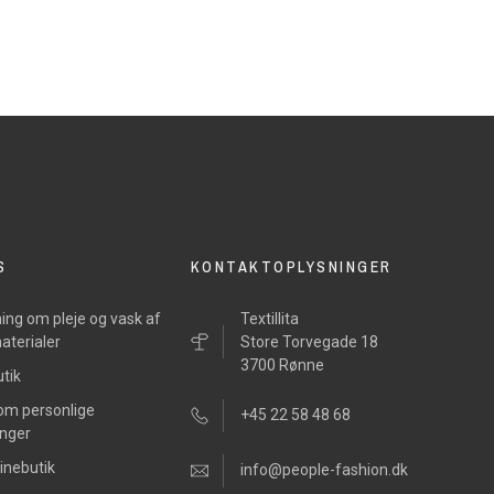
S
KONTAKTOPLYSNINGER
ing om pleje og vask af
Textillita
aterialer
Store Torvegade 18
3700 Rønne
tik
 om personlige
+45 22 58 48 68
inger
inebutik
info@people-fashion.dk