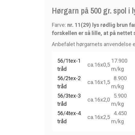
Hørgarn på 500 gr. spol i 
Farve:
nr. 11(29) lys rødlig brun 
forskellen er så lille, at på nette
Anbefalet hørgarnets anvendelse e
56/1tex-1
17.900
ca.16x0,5
tråd
m/kg
56/2tex-2
8.900
ca.16x1,5
tråd
m/kg
56/3tex-3
5.900
ca.16x2,0
tråd
m/kg
56/4tex-4
4.450
ca.16x2,5
tråd
m/kg