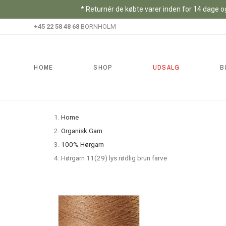
* Returnér de købte varer inden for 14 dage og
+45 22 58 48 68
BORNHOLM
HOME
SHOP
UDSALG
B
Home
Organisk Garn
100% Hørgarn
Hørgarn 11(29) lys rødlig brun farve