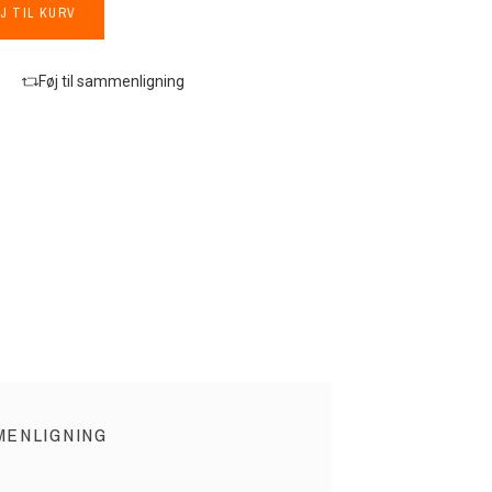
J TIL KURV
Føj til sammenligning
MENLIGNING