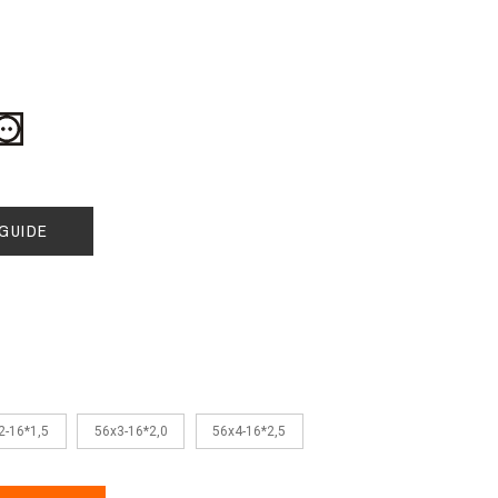
GUIDE
2-16*1,5
56x3-16*2,0
56x4-16*2,5