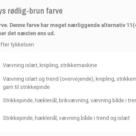
lys rødlig-brun farve
farve. Denne farve har meget nærliggende alternativ 11(
t ser det næsten ens ud.
fter tykkelsen
Vævning islæt, knipling, strikkemaskine
Vævning islæt og trend (overvejende), knipling, strikk
garn til strikkepinde
Strikkepinde, hæklenål, brikvævning, vævning både i tre
Strikkepinde, hæklenål, vævning både i trend og islæt