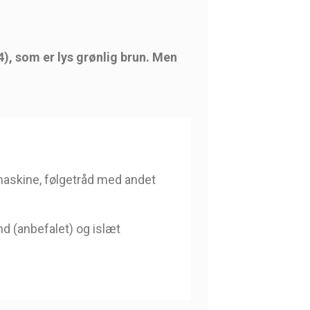
4), som er lys grønlig brun. Men
emaskine, følgetråd med andet
nd (anbefalet) og islæt