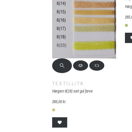
Hørg
265,
9
TEXTILLITA
Hørgarn 6(16) sart gul farve
265,00 kr.
6(16) sart gul