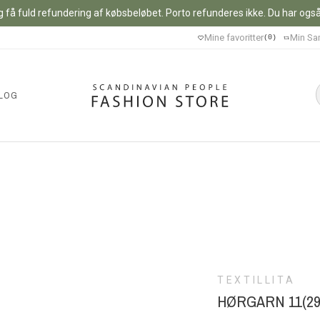
 få fuld refundering af købsbeløbet. Porto refunderes ikke. Du har også m
Mine favoritter
Min Sa
0
LOG
TEXTILLITA
HØRGARN 11(29