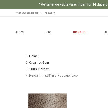
* Returnér de købte varer inden for 14 dage og
+45 22 58 48 68
BORNHOLM
HOME
SHOP
UDSALG
B
Home
Organisk Garn
100% Hørgarn
Hørgarn 11(25) mørke beige farve