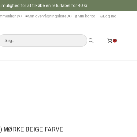
ulighed for at tilkøbe en returlabel for 40 kr.
mmenlign
Min overvågningsliste
Min konto
Log ind
0
0
0
) MØRKE BEIGE FARVE