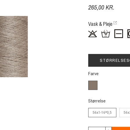
265,00 KR.
Vask & Pleje
STØRRELSES
Farve
11(25)
mørkbeige
Størrelse
56x1-16*0,5
56x