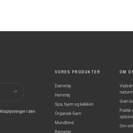
VORES PRODUKTER
OM O
Dametøj
Vejledn
naturm
Herretøj
Grøn bu
Spa, hjem og køkken
Politik
ktoplysninger i den
Organisk Garn
oplysn
Mundbind
Om onl
Børnetøj