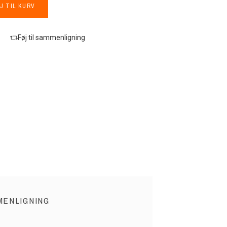
J TIL KURV
Føj til sammenligning
MENLIGNING