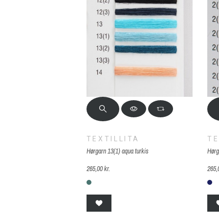
TEXTILLITA
TE
Hørgarn 13(1) aqua turkis
Hørg
265,00 kr.
265,
13(1) aqua turkis
2