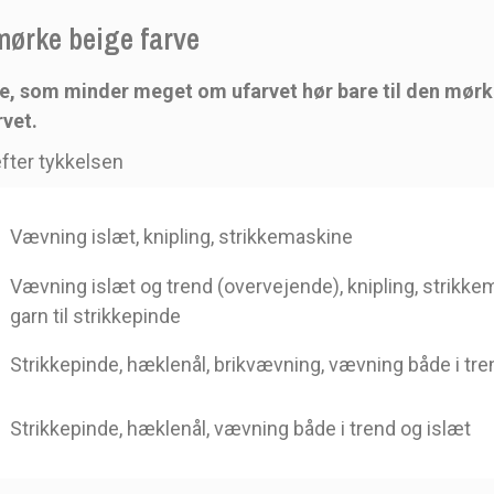
 mørke beige farve
e, som minder meget om ufarvet hør bare til den mørker
rvet.
fter tykkelsen
Vævning islæt, knipling, strikkemaskine
Vævning islæt og trend (overvejende), knipling, strikk
garn til strikkepinde
Strikkepinde, hæklenål, brikvævning, vævning både i tre
Strikkepinde, hæklenål, vævning både i trend og islæt