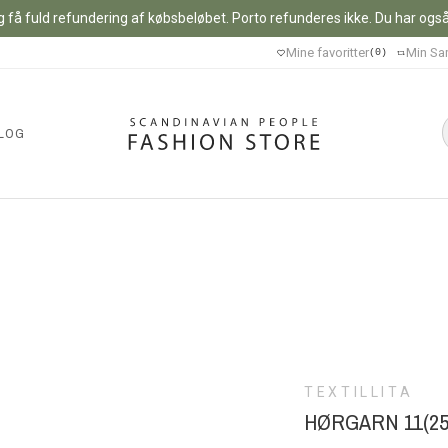
 få fuld refundering af købsbeløbet. Porto refunderes ikke. Du har også m
Mine favoritter
Min Sa
0
LOG
TEXTILLITA
HØRGARN 11(25