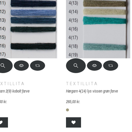
XTILLITA
TEXTILLITA
arn 2(9) kobolt farve
Hørgarn 4(14) lys vissen grøn farve
00 kr.
265,00 kr.
(9) mørk kongeblå
4(14) vissengrøn