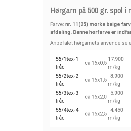
Hørgarn på 500 gr. spol i
Farve:
nr. 11(25) mørke beige farv
afdeling. Denne hørfarve er indfa
Anbefalet hørgarnets anvendelse e
56/1tex-1
17.900
ca.16x0,5
tråd
m/kg
56/2tex-2
8.900
ca.16x1,5
tråd
m/kg
56/3tex-3
5.900
ca.16x2,0
tråd
m/kg
56/4tex-4
4.450
ca.16x2,5
tråd
m/kg