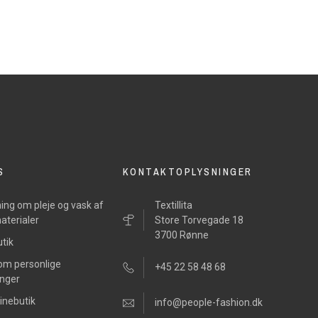
S
KONTAKTOPLYSNINGER
ing om pleje og vask af
Textillita
aterialer
Store Torvegade 18
3700 Rønne
tik
 om personlige
+45 22 58 48 68
inger
inebutik
info@people-fashion.dk