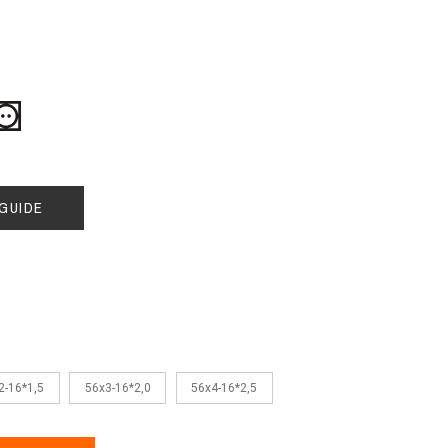
GUIDE
2-16*1,5
56x3-16*2,0
56x4-16*2,5